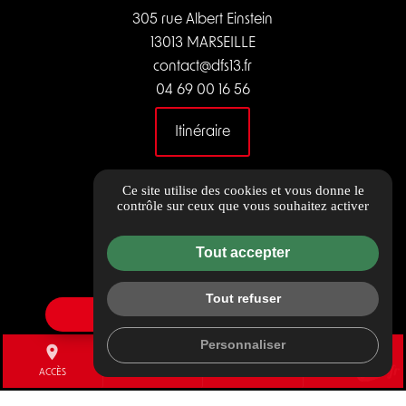
305 rue Albert Einstein
13013 MARSEILLE
contact@dfs13.fr
04 69 00 16 56
Itinéraire
LIENS UTILES
Ce site utilise des cookies et vous donne le
contrôle sur ceux que vous souhaitez activer
Guide local
Informations complémentaires
Tout accepter
Charte de qualité
Mentions légales
Tout refuser
Politique de confidentialité
> DÉPANNAGE INTERVENTION SOUS 72H
Flux RSS
Personnaliser
Gestion des cookies
place
sms
mail
call
ACCÈS
AVIS CLIENTS
CONTACT
TÉL