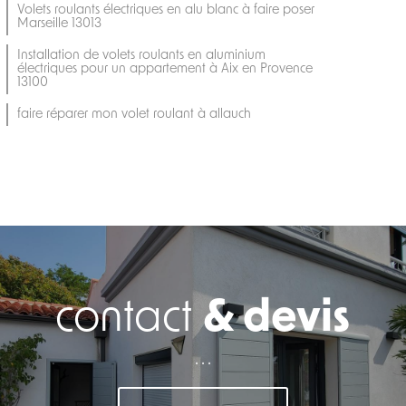
Volets roulants électriques en alu blanc à faire poser
Marseille 13013
Installation de volets roulants en aluminium
électriques pour un appartement à Aix en Provence
13100
faire réparer mon volet roulant à allauch
contact
& devis
. . .