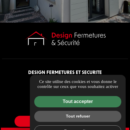
DESIGN FERMETURES ET SECURITE
305 rue Albert Einstein
Ce site utilise des cookies et vous donne le
contrôle sur ceux que vous souhaitez activer
13013 MARSEILLE
contact@dfs13.fr
Tout accepter
04 69 00 16 56
Tout refuser
Itinéraire
> DÉPANNAGE INTERVENTION SOUS 72H