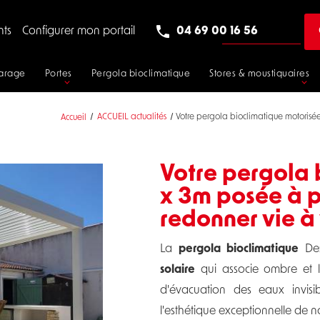
nts
Configurer mon portail
04 69 00 16 56
garage
Portes
Pergola bioclimatique
Stores & moustiquaires
Accueil
ACCUEIL actualités
Votre pergola bioclimatique motorisée
Votre pergola 
x 3m posée à p
redonner vie à 
La
pergola bioclimatique
Des
solaire
qui associe ombre et lu
d'évacuation des eaux invisib
l'esthétique exceptionnelle de 