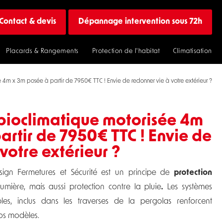
Contact & devis
Dépannage intervention sous 72h
Placards & Rangements
Protection de l'habitat
Climatisation
 4m x 3m posée à partir de 7950€ TTC ! Envie de redonner vie à votre extérieur ?
bioclimatique motorisée 4m
artir de 7950€ TTC ! Envie de
votre extérieur ?
ign Fermetures et Sécurité est un principe de
protection
mière, mais aussi protection contre la pluie
.
Les systèmes
les, inclus dans les traverses de la pergolas renforcent
nos modèles.