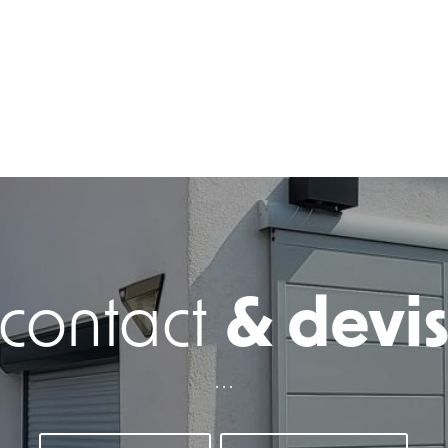
contact
& devi
. . .